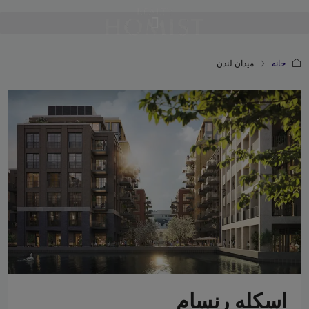
خانه
میدان لندن
اسکله رنسام