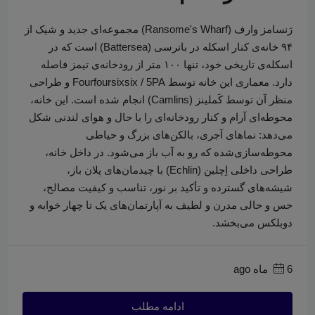
رَنسامز وارف (Ransome's Wharf) مجموعه‌ای جدید و شیک از
۹۴ خانه‌ی کنار اسکله در باترسی (Battersea) است که در
اسکله‌ی تاریخی خود، تنها ۱۰۰ متر از رودخانه‌ی تیمز فاصله
دارد. معماری این خانه توسط Fourfoursixsix / 5PA و طراحی
منظر آن توسط کَملینز (Camlins) انجام شده است. این خانه،
محوطه‌ای آرام و کنار رودخانه‌ای را با حال و هوای لندنی شکل
می‌دهد: نماهای آجری، بالکن‌های بزرگ و حیاطی
محوطه‌سازی‌شده که رو به آب باز می‌شود. در داخل خانه،
طراحی داخلی اِچلین (Echlin) با چیدمان‌های پلان باز،
شیشه‌های گسترده و تأکید بر نور، تناسب و کیفیت مصالح،
حس و حالی مدرن و لطیف به آپارتمان‌های یک تا چهار خوابه و
دوبلکس می‌بخشد.
6 ماه ago
ادامه مطلب